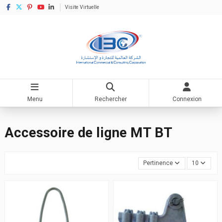
Visite Virtuelle
Menu
Rechercher
Connexion
Accueil
Matériel électrique
Branchement électrique
Accessoire de ligne MT BT
Accessoire de ligne MT BT
Pertinence
10