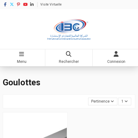
Visite Virtuelle
Menu
Rechercher
Connexion
Accueil
Matériel électrique
Conduite pour câbles électriques
Goulottes
Goulottes
Pertinence
1