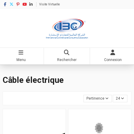
Visite Virtuelle
Menu
Rechercher
Connexion
Accueil
Matériel électrique
Câble électrique
Câble électrique
Pertinence
24