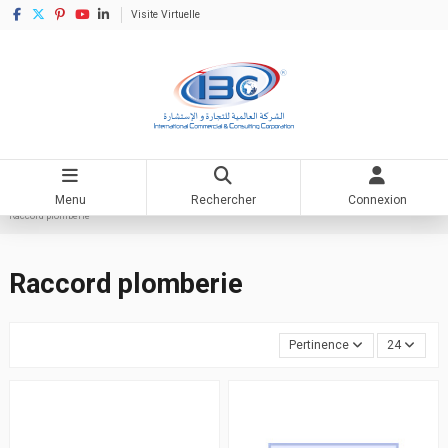
Visite Virtuelle
Menu
Rechercher
Connexion
Accueil
Matériaux de construction
Articles quincaillerie
Accessoire sanitaire
Raccord plomberie
Raccord plomberie
Pertinence
24