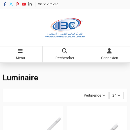
Visite Virtuelle
Menu
Rechercher
Connexion
Accueil
Matériel électrique
Luminaire
Luminaire
Pertinence
24