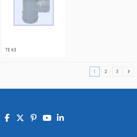
TE 63
1
2
3