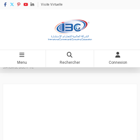
Visite Virtuelle
Menu
Rechercher
Connexion
Accueil
Matériaux de construction
Articles quincaillerie
Accessoire sanitaire
SIPHON DE BIDET1"1/2